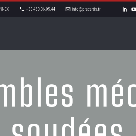
LONNEX
+33.450.36.95.44
info@pracartis.fr
mbles mé
soudées