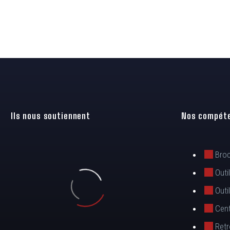
Ils nous soutiennent
Nos compét
Broc
Outi
Outi
Cent
Retr