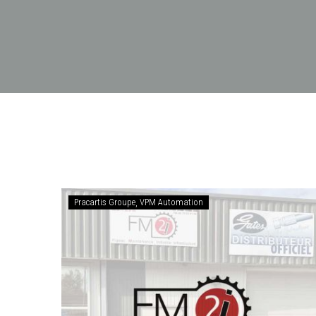
Acquisition
Pracartis Groupe
VPM Automation
FM2i
Figeac