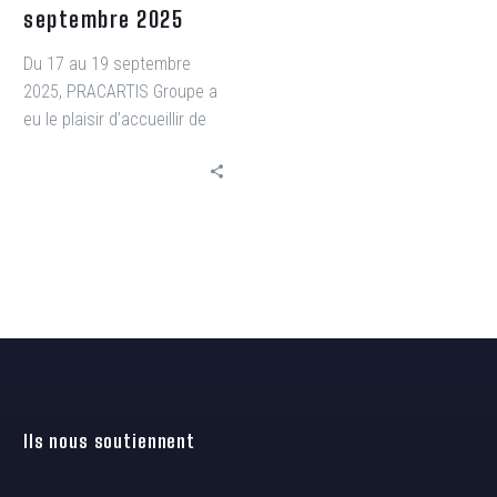
septembre 2025
Du 17 au 19 septembre
2025, PRACARTIS Groupe a
eu le plaisir d’accueillir de
nombreux visiteurs à
l’occasion de ses Journées
Techniques.
Ils nous soutiennent