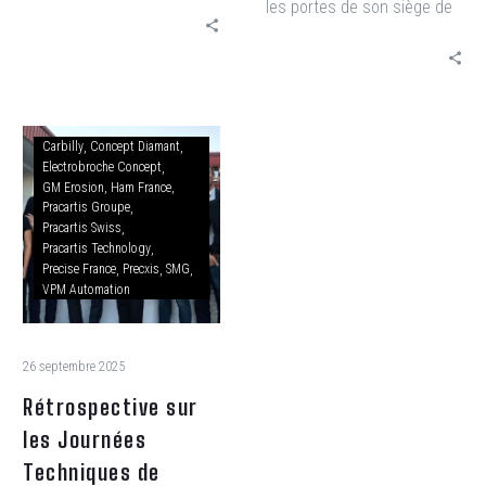
une distinction régionale qui
les portes de son siège de
salue une trajectoire de
Peillonnex pour réunir les
croissance, d’innovation et
adhérents de l’Aerospace
de structuration
Cluster Auvergne-Rhône-
Alpes.
Carbilly
Concept Diamant
Electrobroche Concept
GM Erosion
Ham France
Pracartis Groupe
Pracartis Swiss
Pracartis Technology
Precise France
Precxis
SMG
VPM Automation
26 septembre 2025
Rétrospective sur
les Journées
Techniques de