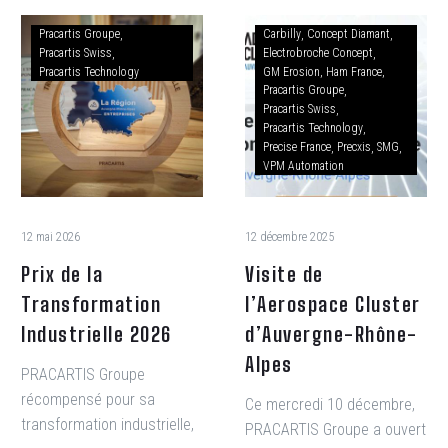
Pracartis Groupe
Carbilly
Concept Diamant
Pracartis Swiss
Electrobroche Concept
Pracartis Technology
GM Erosion
Ham France
Pracartis Groupe
Pracartis Swiss
Pracartis Technology
Precise France
Precxis
SMG
VPM Automation
12 mai 2026
12 décembre 2025
Prix de la
Visite de
Transformation
l’Aerospace Cluster
Industrielle 2026
d’Auvergne-Rhône-
Alpes
PRACARTIS Groupe
récompensé pour sa
Ce mercredi 10 décembre,
transformation industrielle,
PRACARTIS Groupe a ouvert