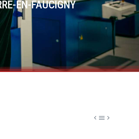
IERRE-EN-FAUCIGNY


