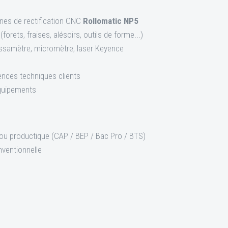
nes de rectification CNC
Rollomatic NP5
forets, fraises, alésoirs, outils de forme...)
assamètre, micromètre, laser Keyence
gences techniques clients
quipements
ou productique (CAP / BEP / Bac Pro / BTS)
nventionnelle