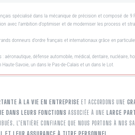
ançais spécialisé dans la mécanique de précision et composé de 9 PM
sion avec l’ambition d’optimiser et de moderniser les process et stra
ands donneurs d’ordre français et internationaux grâce en particul
 : aéronautique, défense automobile, médical, dentaire, nucléaire, hor
n Haute-Savoie, un dans le Pas-de-Calais et un dans le Lot.
TANTE À LA VIE EN ENTREPRISE
ET ACCORDONS UNE
GR
E DANS LEURS FONCTIONS
ASSOCIÉE À UNE
LARGE PAR
IBUÉS. L’ENTIÈRE CONFIANCE QUE NOUS PORTONS À NOS S
 ET LEUR ASSURANCE À TITRE PERSONNEL
.