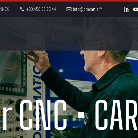
LONNEX
+33.450.36.95.44
info@pracartis.fr
ur CNC • CAR