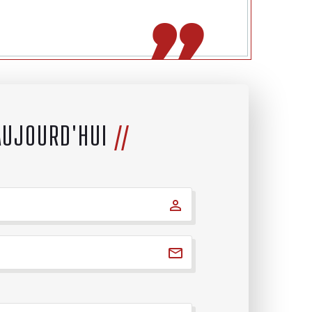
AUJOURD'HUI
//