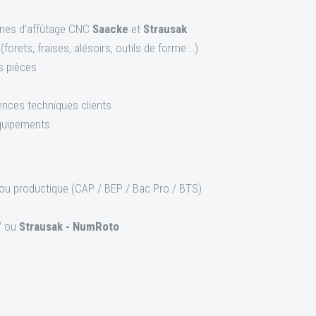
ines d’affûtage CNC
Saacke
et
Strausak
forets, fraises, alésoirs, outils de forme...)
s pièces
gences techniques clients
quipements
ou productique (CAP / BEP / Bac Pro / BTS)
/ ou
Strausak - NumRoto