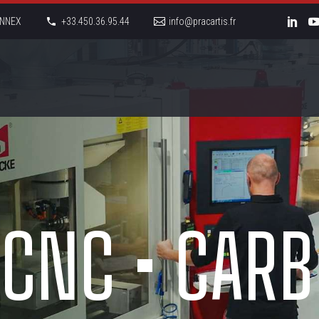
LONNEX
+33.450.36.95.44
info@pracartis.fr
 CNC • CARB