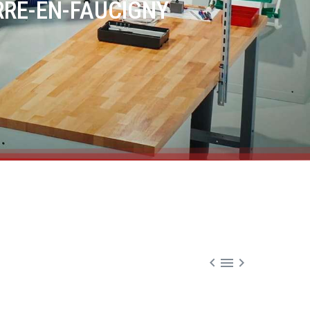
IERRE-EN-FAUCIGNY


