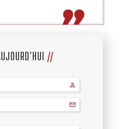
AUJOURD'HUI
//