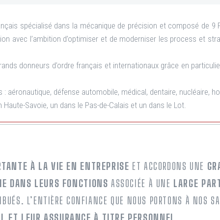
ançais spécialisé dans la mécanique de précision et composé de 9 PM
sion avec l’ambition d’optimiser et de moderniser les process et stra
ands donneurs d’ordre français et internationaux grâce en particul
 : aéronautique, défense automobile, médical, dentaire, nucléaire, hor
n Haute-Savoie, un dans le Pas-de-Calais et un dans le Lot.
TANTE À LA VIE EN ENTREPRISE
ET ACCORDONS UNE
GR
E DANS LEURS FONCTIONS
ASSOCIÉE À UNE
LARGE PAR
IBUÉS. L’ENTIÈRE CONFIANCE QUE NOUS PORTONS À NOS S
 ET LEUR ASSURANCE À TITRE PERSONNEL
.