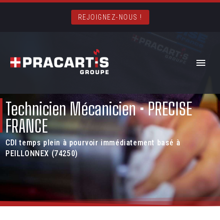
REJOIGNEZ-NOUS !
Technicien Mécanicien • PRECISE
FRANCE
CDI temps plein à pourvoir immédiatement basé à
PEILLONNEX (74250)