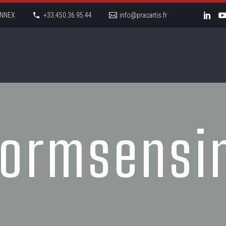
LONNEX
+33.450.36.95.44
info@pracartis.fr
ormsensi