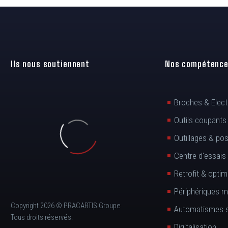
Ils nous soutiennent
Nos compétenc
Broches & Elec
Outils coupants
Outillages & po
Centre d'essais
Retrofit & optim
Périphériques 
Copyright 2026 © PRACARTIS Groupe
Automatismes 
Tous droits réservés.
Digitalisation