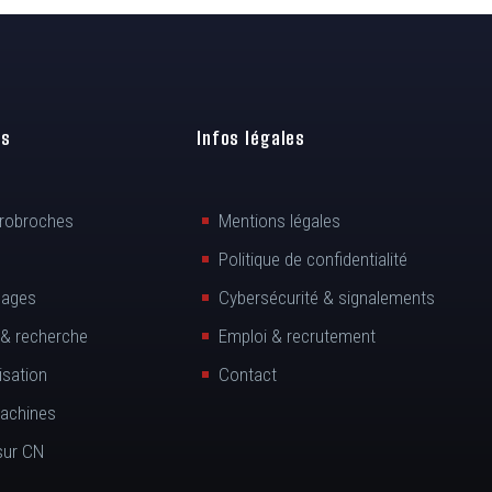
es
Infos légales
trobroches
Mentions légales
Politique de confidentialité
sages
Cybersécurité & signalements
 & recherche
Emploi & recrutement
isation
Contact
machines
sur CN