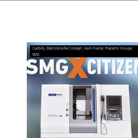
Carbilly
Electrobroche Concept
Ham France
Pracartis Groupe
SMG