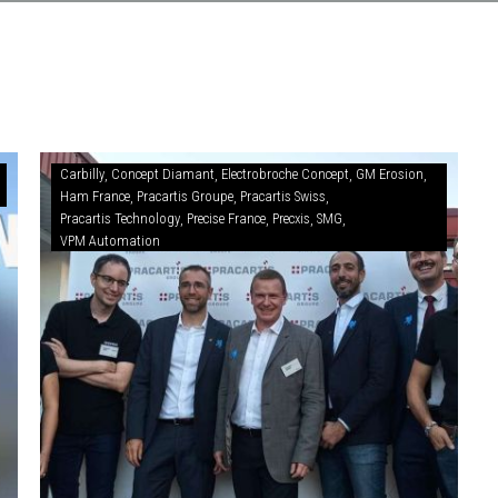
Carbilly
Concept Diamant
Electrobroche Concept
GM Erosion
Ham France
Pracartis Groupe
Pracartis Swiss
Pracartis Technology
Precise France
Precxis
SMG
VPM Automation